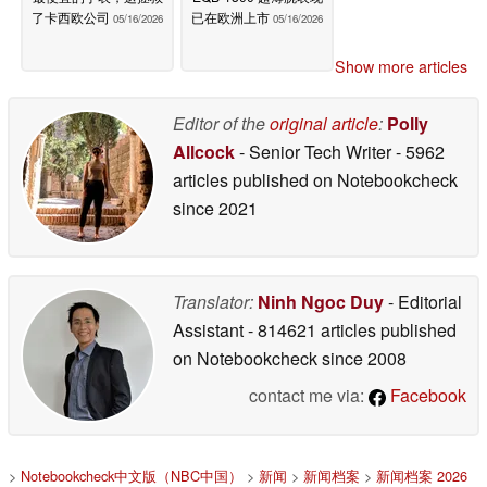
了卡西欧公司
已在欧洲上市
05/16/2026
05/16/2026
Show more articles
Editor of the
original article
:
Polly
Allcock
- Senior Tech Writer
- 5962
articles published on Notebookcheck
since 2021
Translator:
Ninh Ngoc Duy
- Editorial
Assistant
- 814621 articles published
on Notebookcheck
since 2008
contact me via:
Facebook
>
Notebookcheck中文版（NBC中国）
>
新闻
>
新闻档案
>
新闻档案 2026