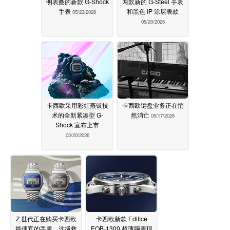
明表圈的新款 G-Shock
两款新的 G-Steel 手表
手表
和黑色 IP 涂层表款
05/23/2026
05/20/2026
卡西欧采用彩虹蒸镀技
卡西欧键盘业务正在悄
术的全新紧凑型 G-
然消亡
05/17/2026
Shock 宣布上市
05/20/2026
Z 世代正在购买卡西欧
卡西欧新款 Edifice
最便宜的手表，这拯救
EQB-1300 超薄腕表现